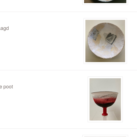
aagd
e poot