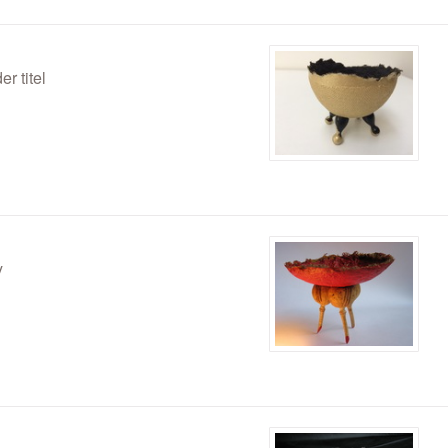
er titel
y