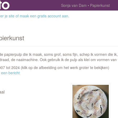
Sonja van Dam
Papierkunst
r je site
of
maak een gratis account aan
.
pierkunst
e papierpulp die ik maak, soms grof, soms fijn, schep ik vormen die ik, 
, draad, de naaimachine. Ook gebruik ik de pulp als klei om vormen van
2007 tot 2024
(klik op de afbeelding om het werk groter te bekijken)
 een bericht
aal