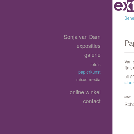
Behee
Sonja van Dam
Pa
exposities
galerie
Van d
foto's
lijm
papierkunst
uit 
mixed media
stuur
online winkel
2024
contact
Sch