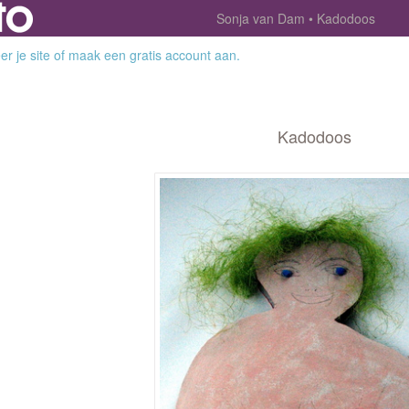
Sonja van Dam
Kadodoos
r je site
of
maak een gratis account aan
.
Kadodoos