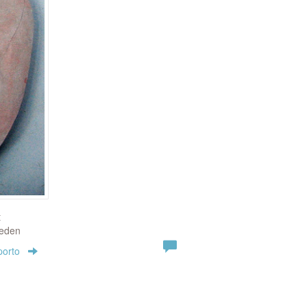
t
neden
porto