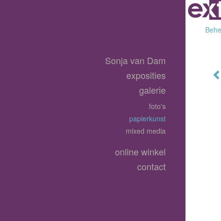
Behee
Sonja van Dam
exposities
galerie
foto's
papierkunst
mixed media
online winkel
contact