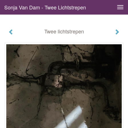
Sonja Van Dam - Twee Lichtstrepen
Tog
navi
Twee lichtstrepen