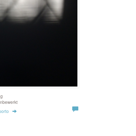
ag
onbewerkt
porto