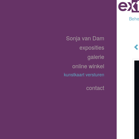
Behee
Sonja van Dam
exposities
galerie
online winkel
kunstkaart versturen
contact