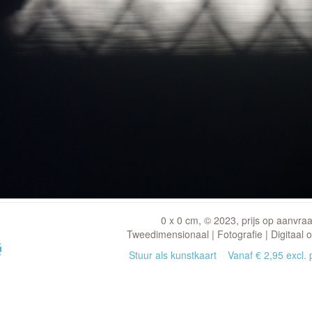
0 x 0 cm, © 2023, prijs op aanvra
Tweedimensionaal | Fotografie | Digitaal 
Stuur als kunstkaart
Vanaf € 2,95 excl. 