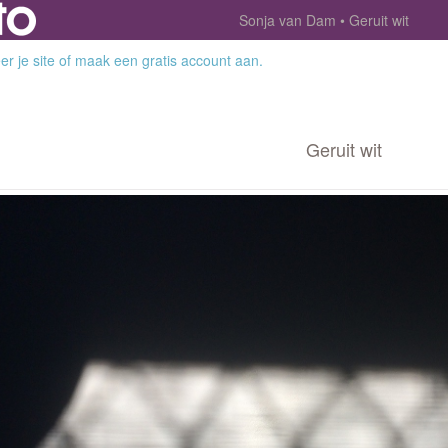
Sonja van Dam
Geruit wit
r je site
of
maak een gratis account aan
.
Geruit wit