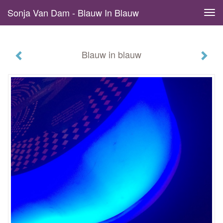
Sonja Van Dam - Blauw In Blauw
Tog
navi
Blauw in blauw