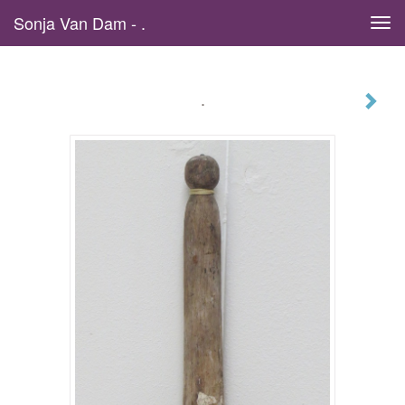
Sonja Van Dam - .
Tog
navi
.