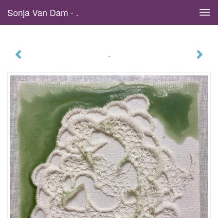
Sonja Van Dam - .
Tog
navi
.