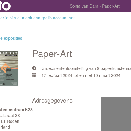
Sonja van Dam
Paper-Art
r je site
of
maak een gratis account aan
.
le exposities
Paper-Art
Groepstententoonstelling van 9 papierkunstenaa
17 februari 2024 tot en met 10 maart 2024
Adresgegevens
tencentrum K38
alstraat 38
 LT Roden
rland