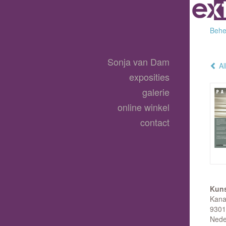
Behee
Sonja van Dam
Al
exposities
galerie
online winkel
contact
Kuns
Kana
9301
Nede